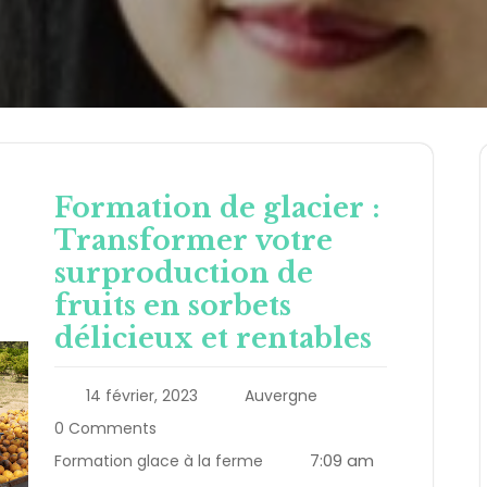
Formation de glacier :
Transformer votre
surproduction de
fruits en sorbets
délicieux et rentables
14 février, 2023
Auvergne
0 Comments
7:09 am
Formation glace à la ferme