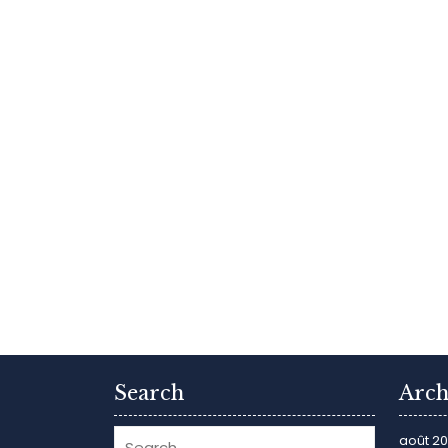
Search
Arch
août 2