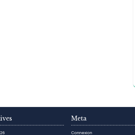
ives
Meta
026
Connexion