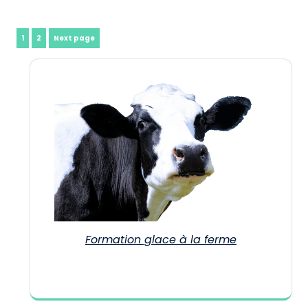
Pagination
Page
Page
1
2
Next page
des
publications
Formation glace à la ferme