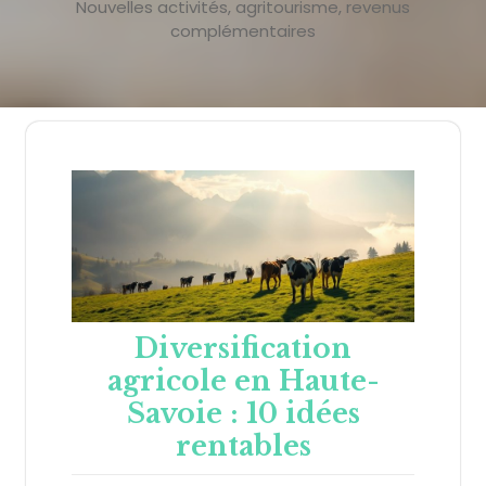
Nouvelles activités, agritourisme, revenus
complémentaires
Diversification
agricole en Haute-
Savoie : 10 idées
rentables