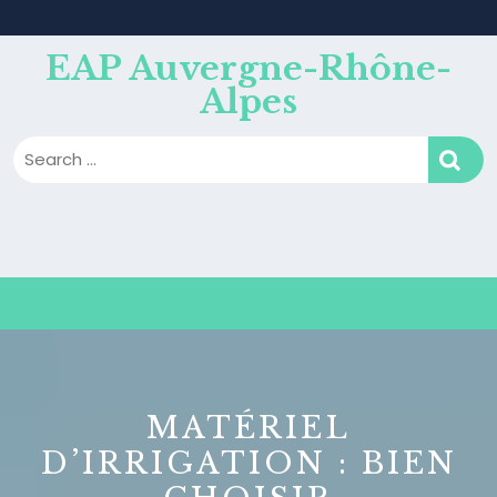
Skip
to
content
EAP Auvergne-Rhône-
Alpes
B
MATÉRIEL
D’IRRIGATION : BIEN