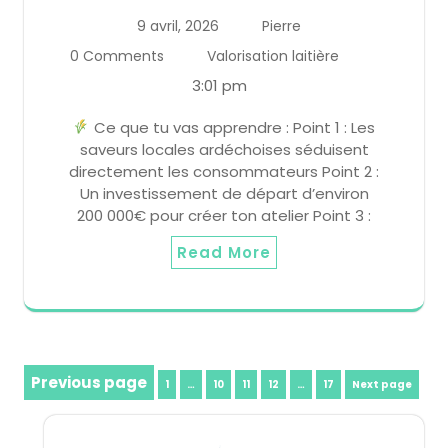
9 avril, 2026
Pierre
0 Comments
Valorisation laitière
3:01 pm
Ce que tu vas apprendre : Point 1 : Les
saveurs locales ardéchoises séduisent
directement les consommateurs Point 2 :
Un investissement de départ d’environ
200 000€ pour créer ton atelier Point 3 :
Read More
Pagination
Previous page
Page
Page
Page
Page
Page
1
…
10
11
12
…
17
Next page
des
publications