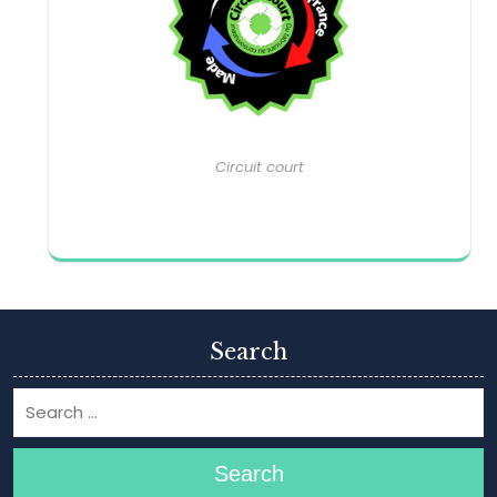
Circuit court
Search
Search