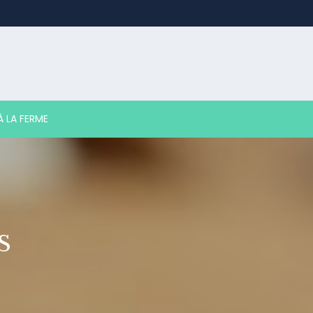
 LA FERME
S