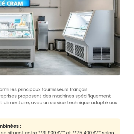
armi les principaux fournisseurs français
treprises proposent des machines spécifiquement
 et alimentaire, avec un service technique adapté aux
mbinées :
se situent entre **31 900 €** et **75 400 €** selon