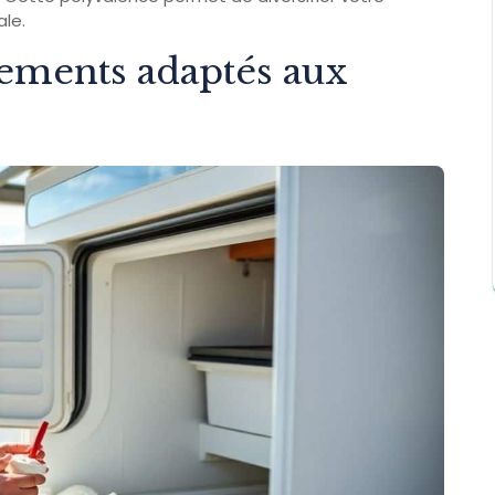
le.
dements adaptés aux