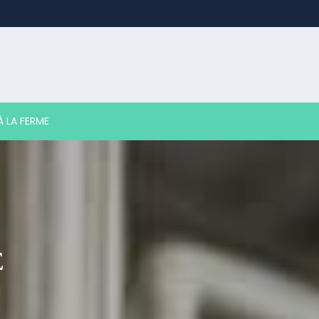
 LA FERME
E