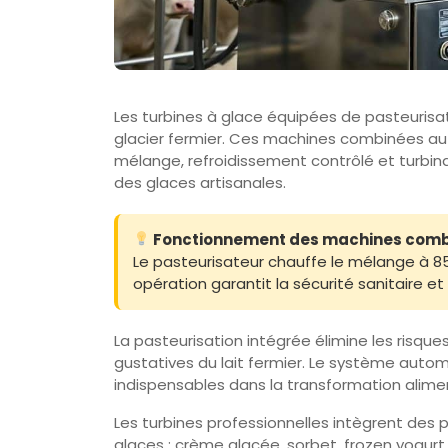
Les turbines à glace équipées de pasteurisat
glacier fermier. Ces machines combinées aut
mélange, refroidissement contrôlé et turbin
des glaces artisanales.
Fonctionnement des machines combi
Le pasteurisateur chauffe le mélange à 85°
opération garantit la sécurité sanitaire 
La pasteurisation intégrée élimine les risque
gustatives du lait fermier. Le système auto
indispensables dans la transformation alimen
Les turbines professionnelles intègrent des
glaces : crème glacée, sorbet, frozen yogurt